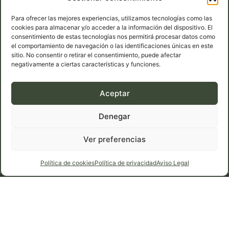
Contacto
Para ofrecer las mejores experiencias, utilizamos tecnologías como las
cookies para almacenar y/o acceder a la información del dispositivo. El
Teléfono: 639 36 52 57
consentimiento de estas tecnologías nos permitirá procesar datos como
Carretera de Medina del Campo, km 14,800, 47230,
el comportamiento de navegación o las identificaciones únicas en este
sitio. No consentir o retirar el consentimiento, puede afectar
Matapozuelos
negativamente a ciertas características y funciones.
Email: romanlorenzosl@gmail.com
Aceptar
Denegar
Ver preferencias
Política de cookies
Política de privacidad
Aviso Legal
© 2026 Piñones Román Lorenzo S.L. Todos los derechos
reservados