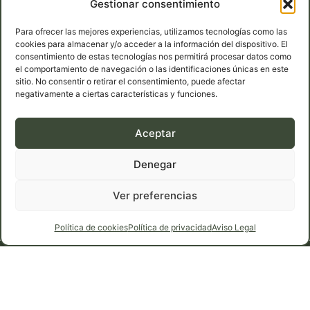
Gestionar consentimiento
Contacto
Para ofrecer las mejores experiencias, utilizamos tecnologías como las
cookies para almacenar y/o acceder a la información del dispositivo. El
Teléfono: 639 36 52 57
consentimiento de estas tecnologías nos permitirá procesar datos como
Carretera de Medina del Campo, km 14,800, 47230,
el comportamiento de navegación o las identificaciones únicas en este
sitio. No consentir o retirar el consentimiento, puede afectar
Matapozuelos
negativamente a ciertas características y funciones.
Email: romanlorenzosl@gmail.com
Aceptar
Denegar
Ver preferencias
Política de cookies
Política de privacidad
Aviso Legal
© 2026 Piñones Román Lorenzo S.L. Todos los derechos
reservados