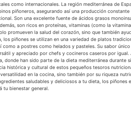
ales como internacionales. La región mediterránea de Españ
 pinos piñoneros, asegurando así una producción constante 
icional. Son una excelente fuente de ácidos grasos monoins
Además, son ricos en proteínas, vitaminas (como la vitamina
 solo promueven la salud del corazón, sino que también ayud
a, los piñones se utilizan en una variedad de platos tradic
así como a postres como helados y pasteles. Su sabor únic
sátil y apreciado por chefs y cocineros caseros por igual.
aña, donde han sido parte de la dieta mediterránea durante 
cia histórica y cultural de estos pequeños tesoros nutricio
ersatilidad en la cocina, sino también por su riqueza nutric
ngredientes saludables y deliciosos a tu dieta, los piñones
á tu bienestar general.