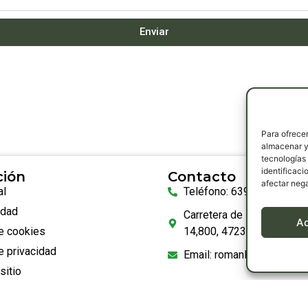
Enviar
Para ofrecer
almacenar y/
tecnologías
identificaci
ción
Contacto
afectar nega
al
Teléfono: 639 36 52 57
idad
Carretera de Medina del 
A
de cookies
14,800, 47230, Matapozu
e privacidad
Email: romanlorenzosl@g
sitio