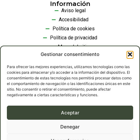
Información
Aviso legal
Accesibilidad
Política de cookies
Política de privacidad
Mapa del sitio
Gestionar consentimiento
Contacto
Para ofrecer las mejores experiencias, utilizamos tecnologías como las
cookies para almacenar y/o acceder a la información del dispositivo. El
Teléfono: 639 36 52 57
consentimiento de estas tecnologías nos permitirá procesar datos como
Carretera de Medina del Campo, km 14,800, 47230,
el comportamiento de navegación o las identificaciones únicas en este
sitio. No consentir o retirar el consentimiento, puede afectar
Matapozuelos
negativamente a ciertas características y funciones.
Email: romanlorenzosl@gmail.com
Aceptar
Denegar